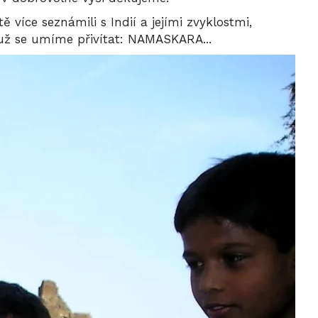
íce seznámili s Indií a jejími zvyklostmi,
. už se umíme přivítat: NAMASKARA...