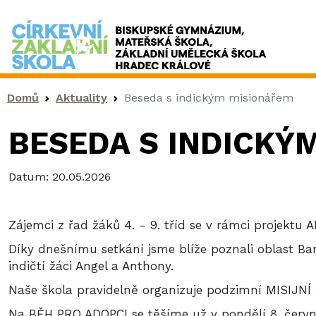
Drobečková navigace
Domů
Aktuality
Beseda s indickým misionářem
BESEDA S INDICKÝ
Datum:
20.05.2026
Zájemci z řad žáků 4. - 9. tříd se v rámci projekt
Díky dnešnímu setkání jsme blíže poznali oblast Ba
indičtí žáci Angel a Anthony.
Naše škola pravidelně organizuje podzimní MISIJNÍ 
Na BĚH PRO ADOPCI se těšíme už v pondělí 8. červ