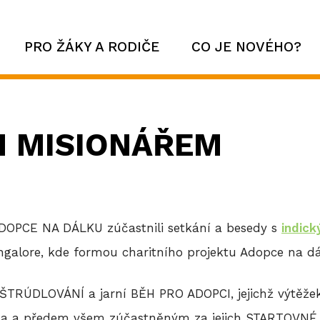
PRO ŽÁKY A RODIČE
CO JE NOVÉHO?
M MISIONÁŘEM
u ADOPCE NA DÁLKU zúčastnili setkání a besedy s
indic
ngalore, kde formou charitního projektu Adopce na dá
ŠTRÚDLOVÁNÍ a jarní BĚH PRO ADOPCI, jejichž výtěžek 
na a předem všem zúčastněným za jejich STARTOVNÉ 