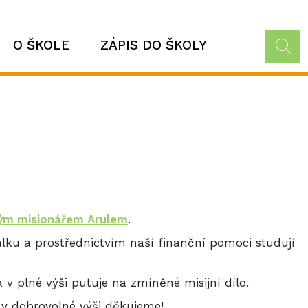
O ŠKOLE
ZÁPIS DO ŠKOLY
kým misionářem Arulem
.
lku a prostřednictvím naší finanční pomoci studují
v plné výši putuje na zmíněné misijní dílo.
v dobrovolné výši děkujeme!