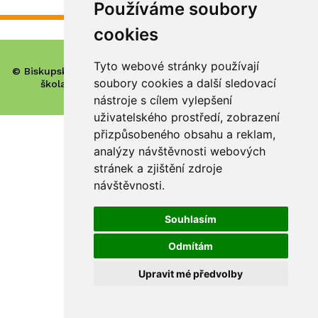
Používáme soubory
cookies
Tyto webové stránky používají
© Biskupské gymnázium, církevní základní škola, mateřská
soubory cookies a další sledovací
škola a základní umělecká škola Hradec Králové
nástroje s cílem vylepšení
uživatelského prostředí, zobrazení
přizpůsobeného obsahu a reklam,
analýzy návštěvnosti webových
stránek a zjištění zdroje
návštěvnosti.
Souhlasím
Odmítám
Upravit mé předvolby