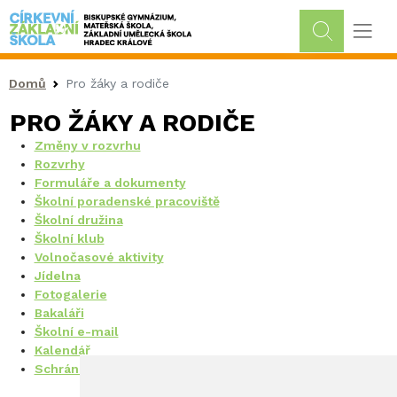
Drobečková navigace
Domů
Pro žáky a rodiče
PRO ŽÁKY A RODIČE
Změny v rozvrhu
Rozvrhy
Formuláře a dokumenty
Školní poradenské pracoviště
Školní družina
Školní klub
Volnočasové aktivity
Jídelna
Fotogalerie
Bakaláři
Školní e-mail
Kalendář
Schránka důvěry