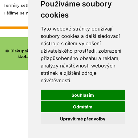
Používáme soubory
Termíny setkání:
12. 4., 19. 4., 26. 4., 3. 5., 10. 5., 17. 5.
cookies
Těšíme se na vás!
Tyto webové stránky používají
soubory cookies a další sledovací
nástroje s cílem vylepšení
uživatelského prostředí, zobrazení
© Biskupské gymnázium, církevní základní škola, mateřská
škola a základní umělecká škola Hradec Králové
přizpůsobeného obsahu a reklam,
analýzy návštěvnosti webových
stránek a zjištění zdroje
návštěvnosti.
Souhlasím
Odmítám
Upravit mé předvolby