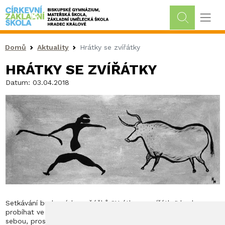
Drobečková navigace
Domů
Aktuality
Hrátky se zvířátky
HRÁTKY SE ZVÍŘÁTKY
Datum:
03.04.2018
Setkávání budoucích prvňáčků "Hrátky se zvířátky" bude
probíhat ve
čtvrtek od 15.00 do 15.45
h ve třídě 1. B a 3. A - s
sebou, prosíme, vezměte přezůvky.