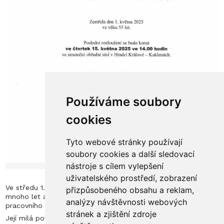
Používáme soubory
cookies
Tyto webové stránky používají
soubory cookies a další sledovací
nástroje s cílem vylepšení
uživatelského prostředí, zobrazení
Ve středu 1. května zemřela paní Pavlína Kerhartová, která byla
přizpůsobeného obsahu a reklam,
mnoho let a téměř do posledních chvil součástí našeho
analýzy návštěvnosti webových
pracovního týmu v mateřské školce.
stránek a zjištění zdroje
Její milá povaha, optimismus a krásný vztah k dětem - tak si ji