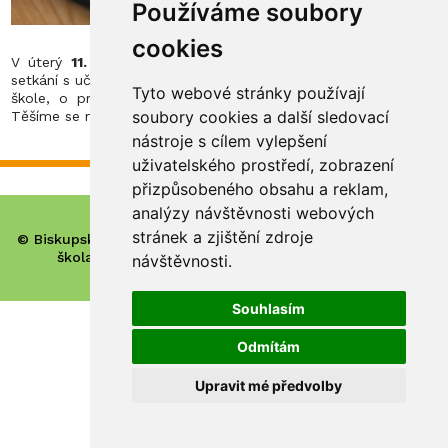
Používáme soubory
cookies
V úterý
11. dubna v 17 h
vás zveme na třídní schůzky. Při
setkání s učiteli se dozvíte informace z aktuálního dění na naší
Tyto webové stránky používají
škole, o prospěchu a chování žáků, o plánovaných akcích.
soubory cookies a další sledovací
Těšíme se na setkání s vámi.
nástroje s cílem vylepšení
uživatelského prostředí, zobrazení
přizpůsobeného obsahu a reklam,
analýzy návštěvnosti webových
stránek a zjištění zdroje
© Biskupské gymnázium, církevní základní škola, mateřská
škola a základní umělecká škola Hradec Králové
návštěvnosti.
Souhlasím
Odmítám
Upravit mé předvolby