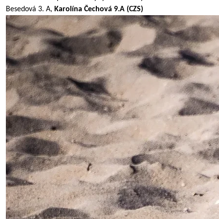
Besedová 3. A,
Karolína Čechová 9.A (CZS)