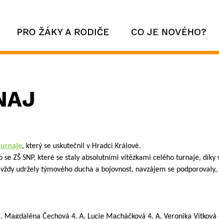
PRO ŽÁKY A RODIČE
CO JE NOVÉHO?
NAJ
turnaje
, který se uskutečnil v Hradci Králové.
o se ZŠ SNP, které se staly absolutními vítězkami celého turnaje, dík
vždy udržely týmového ducha a bojovnost, navzájem se podporovaly, a
B, Magdaléna Čechová 4. A, Lucie Macháčková 4. A, Veronika Vítková 4