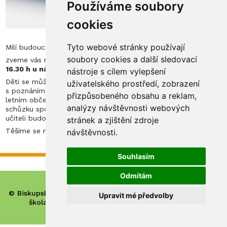
Používáme soubory
cookies
Tyto webové stránky používají
Milí budoucí prvňáčci, vážení rodiče,
soubory cookies a další sledovací
zveme vás na
společné setkání v úterý 24. června 2025 v
16.30 h u nás ve škole
.
nástroje s cílem vylepšení
Děti se můžou těšit na svoji malou zahradní slavnost spojenou
uživatelského prostředí, zobrazení
s poznáním sebe navzájem, se zábavnými úkoly a s malým
přizpůsobeného obsahu a reklam,
letním občerstvením. Rodiče zveme na úvodní informativní
analýzy návštěvnosti webových
schůzku spojenou se setkáním s vedením školy a s třídními
učiteli budoucích prvňáčků.
stránek a zjištění zdroje
Těšíme se na vás!
návštěvnosti.
Souhlasím
Odmítám
© Biskupské gymnázium, církevní základní škola, mateřská
Upravit mé předvolby
škola a základní umělecká škola Hradec Králové